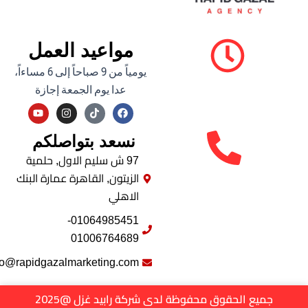
مواعيد العمل
يومياً من 9 صباحاً إلى 6 مساءاً،
عدا يوم الجمعة إجازة
Y
I
F
o
n
a
u
s
c
نسعد بتواصلكم
t
t
e
u
a
b
b
g
o
97 ش سليم الاول, حلمية
e
r
o
الزيتون, القاهرة عمارة البنك
a
k
m
الاهلي
01064985451-
01006764689
info@rapidgazalmarketing.com
جميع الحقوق محفوظة لدى شركة رابيد غزل @2025