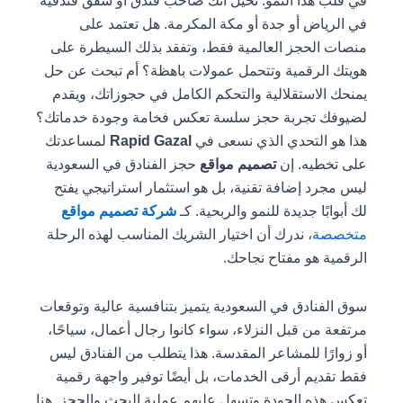
في قلب هذا النمو. تخيل أنك صاحب فندق أو شقق فندقية
في الرياض أو جدة أو مكة المكرمة. هل تعتمد على
منصات الحجز العالمية فقط، وتفقد بذلك السيطرة على
هويتك الرقمية وتتحمل عمولات باهظة؟ أم تبحث عن حل
يمنحك الاستقلالية والتحكم الكامل في حجوزاتك، ويقدم
لضيوفك تجربة حجز سلسة تعكس فخامة وجودة خدماتك؟
هذا هو التحدي الذي نسعى في
Rapid Gazal
لمساعدتك
على تخطيه. إن
تصميم مواقع
حجز الفنادق في السعودية
ليس مجرد إضافة تقنية، بل هو استثمار استراتيجي يفتح
لك أبوابًا جديدة للنمو والربحية. كـ
شركة تصميم مواقع
متخصصة
، ندرك أن اختيار الشريك المناسب لهذه الرحلة
الرقمية هو مفتاح نجاحك.
سوق الفنادق في السعودية يتميز بتنافسية عالية وتوقعات
مرتفعة من قبل النزلاء، سواء كانوا رجال أعمال، سياحًا،
أو زوارًا للمشاعر المقدسة. هذا يتطلب من الفنادق ليس
فقط تقديم أرقى الخدمات، بل أيضًا توفير واجهة رقمية
تعكس هذه الجودة وتسهل عليهم عملية البحث والحجز. هنا