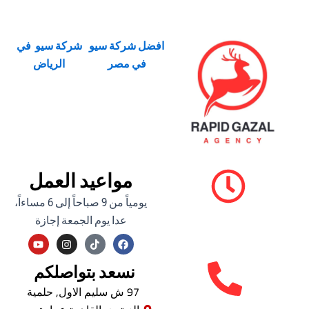
افضل شركة سيو
شركة سيو في
في مصر
الرياض
مواعيد العمل
يومياً من 9 صباحاً إلى 6 مساءاً،
عدا يوم الجمعة إجازة
Y
I
F
o
n
a
u
s
c
t
t
e
نسعد بتواصلكم
u
a
b
b
g
o
97 ش سليم الاول, حلمية
e
r
o