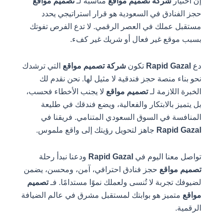
إن اختيار
شركة تصميم مواقع
مناسبة لـ
تصميم مواقع
حجز الفنادق في السعودية هو قرار استراتيجي يحدد
مستقبل عملك في العصر الرقمي. لا تدع الفرص تفوتك
بسبب موقع غير فعال أو شريك غير كفء.
دع
Rapid Gazal
تكون
شركة تصميم مواقع
التي ترشدك
نحو بناء منصة حجز فندقية لا مثيل لها. نحن نقدم لك
الخبرة اللازمة لـ
تصميم مواقع
لا يجنب الأخطاء فحسب،
بل يتميز بالابتكار والفعالية، ويضع فندقك في طليعة
المنافسة في السوق السعودي المتنامي. فريقنا في
Rapid Gazal
جاهز لتحويل رؤيتك إلى واقع ملموس.
تواصل معنا اليوم في
Rapid Gazal
ودعنا نبدأ رحلة
تصميم مواقع
حجز فنادق احترافي، آمن، ومحسن، يضمن
لضيوفك تجربة لا تُنسى ولعملك نموًا مستدامًا. فـ
تصميم
مواقع
متميز هو بوابتك لمستقبل مشرق في عالم الضيافة
الرقمية.