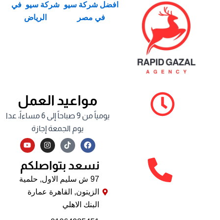
افضل شركة سيو
شركة سيو في
في مصر
الرياض
مواعيد العمل
يومياً من 9 صباحاً إلى 6 مساءاً، عدا
يوم الجمعة إجازة
Y
I
F
o
n
a
u
s
c
نسعد بتواصلكم
t
t
e
u
a
b
b
g
o
97 ش سليم الاول, حلمية
e
r
o
الزيتون, القاهرة عمارة
a
k
m
البنك الاهلي