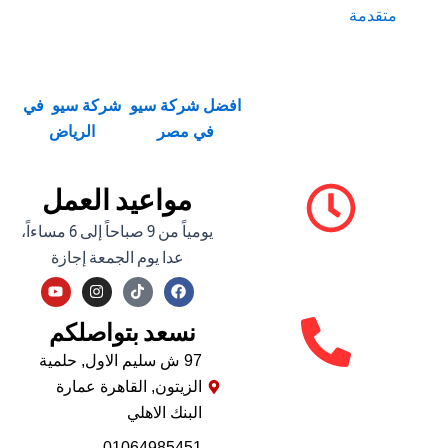
ة
افضل شركة سيو
شركة سيو في
في مصر
الرياض
مواعيد العمل
يومياً من 9 صباحاً إلى 6 مساءاً،
عدا يوم الجمعة إجازة
Y
I
F
o
n
a
u
s
c
نسعد بتواصلكم
t
t
e
u
a
b
b
g
o
97 ش سليم الاول, حلمية
e
r
o
الزيتون, القاهرة عمارة
a
k
m
البنك الاهلي
01064985451-