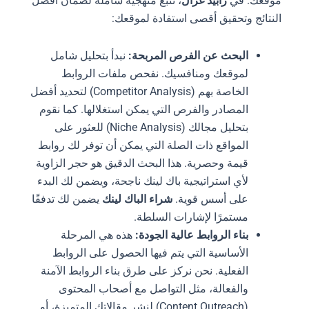
موقعك. في
رابيد غزال
، نتبع منهجية شاملة لضمان أفضل
النتائج وتحقيق أقصى استفادة لموقعك:
البحث عن الفرص المربحة:
نبدأ بتحليل شامل
لموقعك ومنافسيك. نفحص ملفات الروابط
الخاصة بهم (Competitor Analysis) لتحديد أفضل
المصادر والفرص التي يمكن استغلالها. كما نقوم
بتحليل مجالك (Niche Analysis) للعثور على
المواقع ذات الصلة التي يمكن أن توفر لك روابط
قيمة وحصرية. هذا البحث الدقيق هو حجر الزاوية
لأي استراتيجية باك لينك ناجحة، ويضمن لك البدء
على أسس قوية.
شراء الباك لينك
يضمن لك تدفقًا
مستمرًا لإشارات السلطة.
بناء الروابط عالية الجودة:
هذه هي المرحلة
الأساسية التي يتم فيها الحصول على الروابط
الفعلية. نحن نركز على طرق بناء الروابط الآمنة
والفعالة، مثل التواصل مع أصحاب المحتوى
(Content Outreach) لنشر مقالاتك المتميزة، أو