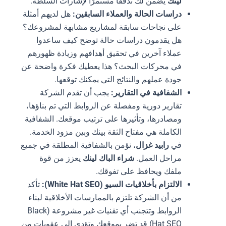
لينك
يضمن لك تدفقًا مستمرًا لإشارات السلطة.
دراسات الحالة والعملاء السابقين:
هل لديهم أمثلة
على نجاحات سابقة لمشاريع مشابهة لمشروعك؟
هل يقدمون دراسات حالة توضح كيف ساعدوا
عملاء آخرين في تحقيق أهدافهم وزيادة ظهورهم
في محركات البحث؟ هذا يعطيك فكرة واضحة عن
جودة عملهم والنتائج التي يمكنك توقعها.
الشفافية في التقارير:
يجب أن تقدم الشركة
تقارير دورية ومفصلة عن الروابط التي تم بناؤها،
ومصادرها، وتأثيرها على ترتيب موقعك. الشفافية
الكاملة هي مفتاح الثقة بينك وبين مزود الخدمة.
في
رابيد غزال
، نؤمن بالشفافية المطلقة في جميع
مراحل العمل.
شراء الباك لينك
يعزز من قوة
ملفك ويحافظ على تفوقك.
الالتزام بأخلاقيات السيو (White Hat SEO):
تأكد
من أن الشركة تلتزم بالممارسات الأخلاقية لبناء
الروابط وتتجنب أي تقنيات غير مشروعة (Black
Hat SEO) قد تضر بموقعك وتؤدي إلى عقوبات من