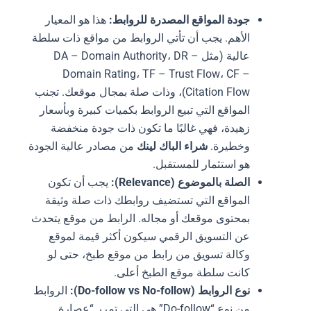
جودة المواقع المصدرة للروابط:
هذا هو المعيار
الأهم. يجب أن تأتي الروابط من مواقع ذات سلطة
عالية (مثل DA – Domain Authority، DR –
Domain Rating، TF – Trust Flow، CF –
Citation Flow)، وذات صلة بمجال موقعك. تجنب
المواقع التي تبيع الروابط بكميات كبيرة وبأسعار
زهيدة، فهي غالبًا ما تكون ذات جودة منخفضة
وخطيرة.
شراء الباك لينك
من مصادر عالية الجودة
هو استثمار للمستقبل.
الصلة بالموضوع (Relevance):
يجب أن تكون
المواقع التي تستضيف روابطك ذات صلة وثيقة
بمحتوى موقعك أو مجاله. الرابط من موقع يتحدث
عن التسويق الرقمي سيكون أكثر قيمة لموقع
وكالة تسويق من رابط من موقع طبخ، حتى لو
كانت سلطة موقع الطبخ أعلى.
نوع الروابط (Do-follow vs No-follow):
الروابط
من نوع “Do-follow” هي التي تمرر “عصارة