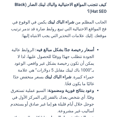
كيف تتجنب المواقع الاحتيالية والباك لينك الضار (Black
Hat SEO)؟
الجانب المظلم من
شراء الباك لينك
يكمن في الوقوع في
فخ المواقع الاحتيالية التي تبيع روابط ضارة قد تدمر ترتيب
موقعك. إليك علامات التحذير التي يجب الانتباه إليها:
أسعار رخيصة جدًا بشكل مبالغ فيه:
الروابط عالية
الجودة تتطلب جهدًا ووقتًا للحصول عليها، لذا لا
يمكن أن تكون رخيصة بشكل غير واقعي. الوعود
بـ”1000 باك لينك مقابل 5 دولارات” هي علامة
حمراء كبيرة.
شراء الباك لينك
بسعر منخفض جدًا
غالبًا ما يكون فخًا.
وعود بنتائج فورية ومضمونة:
السيو عملية تستغرق
وقتًا. أي شخص يعدك بالقفز إلى المركز الأول في
جوجل خلال أيام قليلة هو إما غير صادق أو يستخدم
أساليب غير مشروعة.