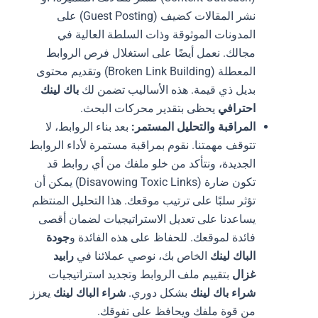
نشر المقالات كضيف (Guest Posting) على
المدونات الموثوقة وذات السلطة العالية في
مجالك. نعمل أيضًا على استغلال فرص الروابط
المعطلة (Broken Link Building) وتقديم محتوى
بديل ذي قيمة. هذه الأساليب تضمن لك
باك لينك
احترافي
يحظى بتقدير محركات البحث.
المراقبة والتحليل المستمر:
بعد بناء الروابط، لا
تتوقف مهمتنا. نقوم بمراقبة مستمرة لأداء الروابط
الجديدة، ونتأكد من خلو ملفك من أي روابط قد
تكون ضارة (Disavowing Toxic Links) يمكن أن
تؤثر سلبًا على ترتيب موقعك. هذا التحليل المنتظم
يساعدنا على تعديل الاستراتيجيات لضمان أقصى
فائدة لموقعك. للحفاظ على هذه الفائدة و
جودة
الباك لينك
الخاص بك، نوصي عملائنا في
رابيد
غزال
بتقييم ملف الروابط وتجديد استراتيجيات
شراء باك لينك
بشكل دوري.
شراء الباك لينك
يعزز
من قوة ملفك ويحافظ على تفوقك.