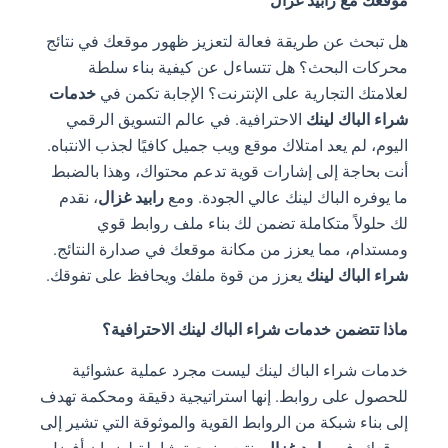
موقعك مع رابيد غزال
هل تبحث عن طريقة فعالة لتعزيز ظهور موقعك في نتائج
محركات البحث؟ هل تتساءل عن كيفية بناء سلطة
لعلامتك التجارية على الإنترنت؟ الإجابة تكمن في
خدمات
شراء الباك لينك
الاحترافية. في عالم التسويق الرقمي
اليوم، لم يعد امتلاك موقع ويب جميل كافيًا لجذب الانتباه.
أنت بحاجة إلى إشارات قوية تدعم محتواك، وهذا بالضبط
ما يوفره الباك لينك عالي الجودة. ومع
رابيد غزال
، نقدم
لك حلولاً متكاملة تضمن لك بناء ملف روابط قوي
ومستدام، مما يعزز من مكانة موقعك في صدارة النتائج.
شراء الباك لينك
يعزز من قوة ملفك ويحافظ على تفوقك.
ماذا تتضمن خدمات شراء الباك لينك الاحترافية؟
خدمات شراء الباك لينك ليست مجرد عملية عشوائية
للحصول على روابط. إنها استراتيجية دقيقة ومحكمة تهدف
إلى بناء شبكة من الروابط القوية والموثوقة التي تشير إلى