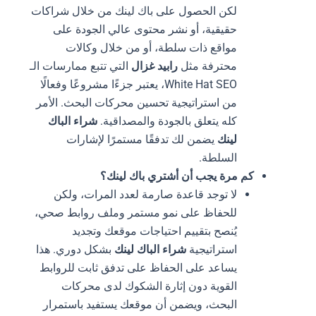
لكن الحصول على باك لينك من خلال شراكات
حقيقية، أو نشر محتوى عالي الجودة على
مواقع ذات سلطة، أو من خلال وكالات
محترفة مثل
رابيد غزال
التي تتبع ممارسات الـ
White Hat SEO، يعتبر جزءًا مشروعًا وفعالًا
من استراتيجية تحسين محركات البحث. الأمر
كله يتعلق بالجودة والمصداقية.
شراء الباك
لينك
يضمن لك تدفقًا مستمرًا لإشارات
السلطة.
كم مرة يجب أن أشتري باك لينك؟
لا توجد قاعدة صارمة لعدد المرات، ولكن
للحفاظ على نمو مستمر وملف روابط صحي،
يُنصح بتقييم احتياجات موقعك وتجديد
استراتيجية
شراء الباك لينك
بشكل دوري. هذا
يساعد على الحفاظ على تدفق ثابت للروابط
القوية دون إثارة الشكوك لدى محركات
البحث، ويضمن أن موقعك يستفيد باستمرار