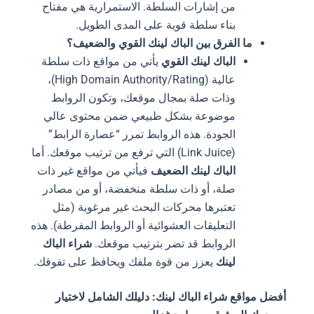
من إشارات السلطة. الاستمرارية هي مفتاح
بناء سلطة قوية على المدى الطويل.
ما الفرق بين الباك لينك القوي والضعيف؟
الباك لينك القوي
يأتي من مواقع ذات سلطة
عالية (High Domain Authority/Rating)،
وذات صلة بمجال موقعك، وتكون الروابط
موضوعة بشكل طبيعي ضمن محتوى عالي
الجودة. هذه الروابط تمرر “عصارة الرابط”
(Link Juice) التي ترفع من ترتيب موقعك. أما
الباك لينك الضعيف
فيأتي من مواقع غير ذات
صلة، أو ذات سلطة منخفضة، أو من مصادر
تعتبرها محركات البحث غير مرغوبة (مثل
التعليقات العشوائية أو الروابط المفرطة). هذه
الروابط قد تضر بترتيب موقعك.
شراء الباك
لينك
يعزز من قوة ملفك ويحافظ على تفوقك.
أفضل مواقع شراء الباك لينك: دليلك الشامل لاختيار