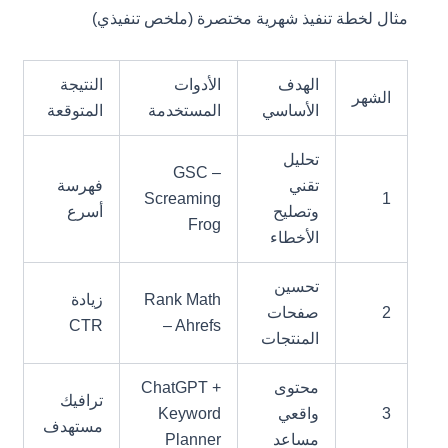
مثال لخطة تنفيذ شهرية مختصرة (ملخص تنفيذي)
الهدف
الأدوات
النتيجة
الشهر
الأساسي
المستخدمة
المتوقعة
تحليل
GSC –
تقني
فهرسة
Screaming
1
وتصليح
أسرع
Frog
الأخطاء
تحسين
Rank Math
زيادة
2
صفحات
CTR
– Ahrefs
المنتجات
محتوى
ChatGPT +
ترافيك
3
واقعي
Keyword
مستهدف
مساعد
Planner