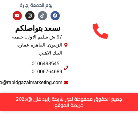
يوم الجمعة إجازة
Y
I
F
o
n
a
u
s
c
نسعد بتواصلكم
t
t
e
u
a
b
b
g
o
97 ش سليم الاول, حلمية
e
r
o
الزيتون, القاهرة عمارة
a
k
m
البنك الاهلي
01064985451-
01006764689
info@rapidgazalmarketing.com
جميع الحقوق محفوظة لدى شركة رابيد غزل @2025
خريطة الموقع