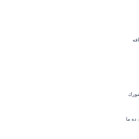
افه
ضورك
 ده ما