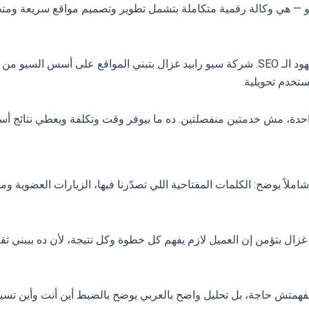
و — هي وكالة رقمية متكاملة بتشمل تطوير وتصميم مواقع سريعة ومتج
موقع بطيء أو غير متجاوب مع الموبايل بيُفشل كل جهود الـ SEO. شركة سيو رابيد غزال بتبني المواقع على أسس السيو
دة، مش خدمتين منفصلتين. ده ما بيوفر وقت وتكلفة ويعطي نتائج أس
شاملاً يوضح: الكلمات المفتاحية اللي تصدّرنا فيها، الزيارات العضوية وم
ل بتؤمن إن العميل لازم يفهم كل خطوة وكل نتيجة، لأن ده بيبني ثقة
فهمتش حاجة، بل تحليل واضح بالعربي يوضح بالضبط أين أنت وأين تسير