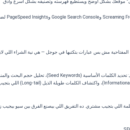
ى” موقعك بشكل أوضح ويستطيع فهرسته وتصنيفه بشكل أسرع وأدق.
شركة سيو رابيد غزال بتستخدم أحدث الأد
لمفتاحية مش بس عبارات بتكتبها في جوجل — هي نية الشراء اللي لاز
بحث الكلمات عند شركة سيو رابيد غزال بيمر بمراحل: تحديد الكلمات الأساسية (Seed Keywords)، تحليل
فهم نية البحث (Informational vs. Commercial vs. Transactional)، واك
مة اللي بتجيب مشتري. ده التفريق اللي بيصنع الفرق بين سيو بيجيب ز