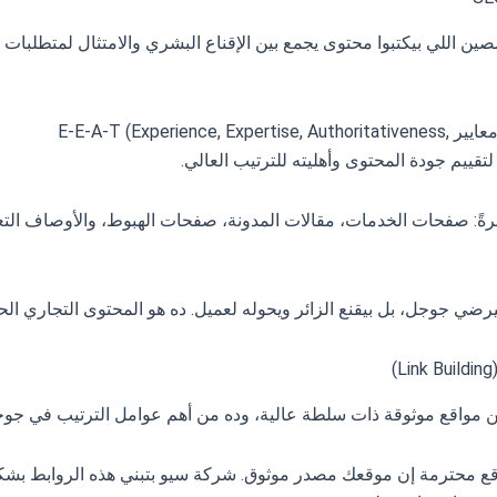
ين اللي بيكتبوا محتوى يجمع بين الإقناع البشري والامتثال لمتطلبات
المحتوى اللي بتنتجه شركة سيو رابيد غزال بيستوفي معايير E-E-A-T (Experience, Expertise, Authoritativeness,
ً: صفحات الخدمات، مقالات المدونة، صفحات الهبوط، والأوصاف التع
ضي جوجل، بل بيقنع الزائر ويحوله لعميل. ده هو المحتوى التجاري الح
ن مواقع موثوقة ذات سلطة عالية، وده من أهم عوامل الترتيب في جوج
واقع محترمة إن موقعك مصدر موثوق. شركة سيو بتبني هذه الروابط بش