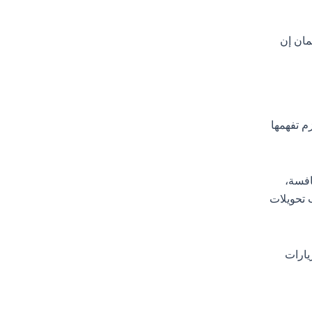
وات زي Screaming Frog وGoogle Search Console وPageSpeed Insights لضمان إن
م تفهمها
 حجم البحث والمنافسة،
تشاف الكلمات طويلة الذيل (Long-tail) اللي بتجيب تحويلات
يارات