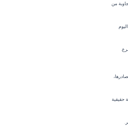
اوبة من
 من اليوم
رع.
صادرها،
 حقيقية
.