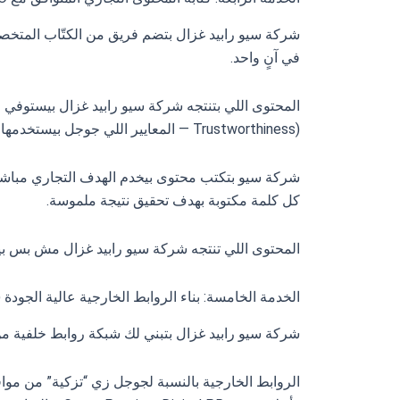
شركة سيو رابيد غزال بتضم فريق من الكتّاب المتخصص
في آنٍ واحد.
Trustworthiness) — المعايير اللي جوجل بيستخدمها لتقييم جودة المحتوى وأهليته للترتيب العالي.
شركة سيو بتكتب محتوى بيخدم الهدف التجاري مباشرة
كل كلمة مكتوبة بهدف تحقيق نتيجة ملموسة.
المحتوى اللي تنتجه شركة سيو رابيد غزال مش بس بير
الخدمة الخامسة: بناء الروابط الخارجية عالية الجودة (Link Building)
شركة سيو رابيد غزال بتبني لك شبكة روابط خلفية م
الروابط الخارجية بالنسبة لجوجل زي “تزكية” من م