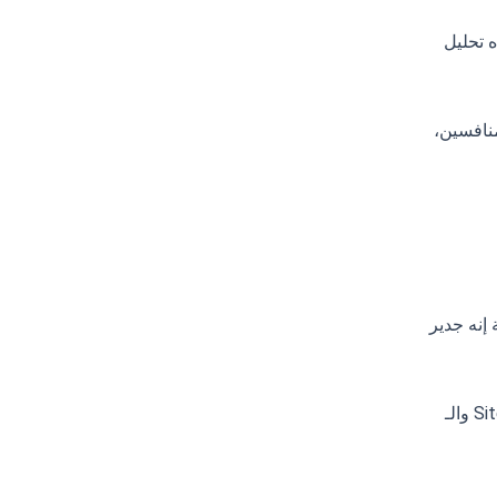
 تحليل
منافسين،
 إنه جدير
شركة سيو بتُحسّن في هذه المرحلة: Core Web Vitals (سرعة التحميل، الاستجابة، الثبات البصري)، هيكل الـ URL، الـ Sitemap والـ