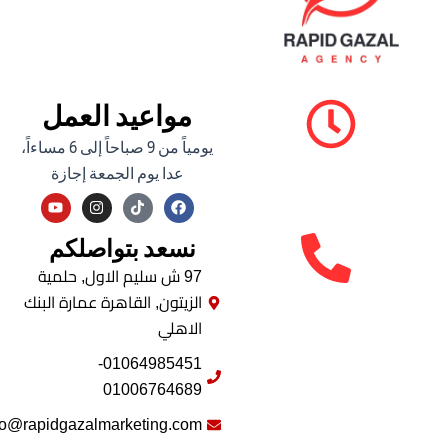
مواعيد العمل
يومياً من 9 صباحاً إلى 6 مساءاً،
عدا يوم الجمعة إجازة
Y
I
F
o
n
a
u
s
c
نسعد بتواصلكم
t
t
e
u
a
b
b
g
o
97 ش سليم الاول, حلمية
e
r
o
الزيتون, القاهرة عمارة البنك
a
k
m
الاهلي
01064985451-
01006764689
info@rapidgazalmarketing.com