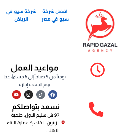
افضل شركة
شركة سيو في
سيو في مصر
الرياض
مواعيد العمل
يومياً من 9 صباحاً إلى 6 مساءاً، عدا
يوم الجمعة إجازة
Y
I
F
o
n
a
u
s
c
t
t
e
نسعد بتواصلكم
u
a
b
b
g
o
97 ش سليم الاول, حلمية
e
r
o
الزيتون, القاهرة عمارة البنك
a
k
m
الاهلي