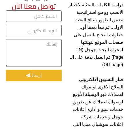
تواصل معنا الآن
دراسة الكلمات البحثية لاختيار
الانسب ووضع استراتيجية
ا
ل
تضمن الظهور بنتائج البحث
ا
الاولى، ثم يبدأ بعدها أولى
ا
س
ل
خطوات النجاح بالعمل على
م
ب
صفحات الموقع لتهيئتها
ر
ر
س
لمحرك البحث جوجل (ON
ي
ا
د
Page) ثم العمل بدقة على الـ
ل
ا
(Off page).
ت
ل
ك
ا
إرسال
صار التسويق الالكتروني
ل
ك
السلاح الاقوى لوصولك
ت
لعملاءك فهو الوسيلة الأوقع
ر
لوصولك لعملائك عن طريق
و
ن
خدمات سيو و ادارة اعلانات
ى
جوجل و خدمات شركة
اعلانات سوشيال ميديا التي