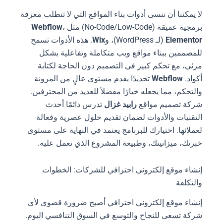
لا يمكننا أن ننسى أدوات بناء المواقع التي لا تتطلب معرفة
برمجية عميقة (No-Code/Low-Code) مثل
،
Webflow
Elementor
(لـ WordPress)، و
Wix
. هذه الأدوات تسمح
للمصممين ببناء مواقع ويب متكاملة وتفاعلية بشكل
مرئي، مع تحكم كبير في التصميم دون الحاجة لكتابة
أكواد.
Webflow
تحديدًا يقدم مستوى عالٍ من المرونة
والتحكم، مما يجعله خيارًا مفضلاً للعديد من المحترفين.
شركة تصميم مواقع
رابيد غزال
تدرس دائمًا أحدث
التقنيات والأدوات لضمان تقديم حلول عصرية وفعالة
لعملائها. اختيارك للبرنامج يعتمد في النهاية على مستوى
خبرتك، ميزانيتك، وطبيعة المشروع الذي تعمل عليه.
إنشاء موقع إلكتروني احترافي للشركات: الخطوات
والتكلفة
إنشاء موقع إلكتروني احترافي أصبح ضرورة قصوى لأي
شركة تسعى للنجاح والتوسع في السوق التنافسي اليوم.