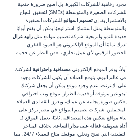
مجرد رفاهية للشركات الكبيرة، بل أصبح ضرورة حتمية
للشركات الصغيرة والمتوسطة (SMEs) لتحقيق النجاح
والاستمرارية. إن
تصميم المواقع
للشركات الصغيرة
والمتوسطة يمثل استثمارًا استراتيجيًا يمكن أن يفتح أبوابًا
جديدة للنمو والربحية. شركة تصميم مواقع مثل
رابيد غزال
تدرك تمامًا أن الموقع الإلكتروني هو العمود الفقري
للحضور الرقمي لأي عمل تجاري، بغض النظر عن حجمه.
أولاً، يوفر الموقع الإلكتروني
مصداقية واحترافية
لشركتك.
في عالم اليوم، يتوقع العملاء أن يكون للشركات وجود
على الإنترنت. عدم وجود موقع يمكن أن يجعل شركتك
تبدو غير موثوقة أو قديمة الطراز. موقع ويب احترافي
يعكس صورة إيجابية عن عملك، ويعزز الثقة لدى العملاء
المحتملين. شركات تصميم المواقع في مصر تركز على
بناء مواقع تعكس هذه المصداقية. ثانيًا، يعمل الموقع كـ
أداة تسويقية فعالة على مدار الساعة
. بخلاف المتاجر
التقليدية التي تفتح وتغلق، موقعك متاح للعملاء 24/7، مما