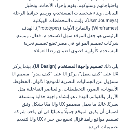
واحتياجاتهم وسلوكهم. يقوم بإجراء الأبحاث، وتحليل
البيانات، وبناء شخصيات المستخدم، ورسم خرائط الرحلة
(User Journeys)، وإنشاء المخططات الهيكلية
(Wireframes) والنماذج الأولية (Prototypes). الهدف
الرئيسي هو جعل الموقع سهل الاستخدام، فعال، وممتع.
شركات تصميم المواقع في مصر تضع تصميم تجربة
المستخدم كأولوية قصوى لضمان رضا العملاء.
يلي ذلك
تصميم واجهة المستخدم (UI Design)
. بينما يركز
UX على “كيف يعمل”، يركز UI على “كيف يبدو”. مصمم UI
مسؤول عن الجماليات البصرية للموقع: الألوان، الخطوط،
الأيقونات، الصور، التخطيطات، والعناصر التفاعلية مثل
الأزرار والقوائم. الهدف هو إنشاء واجهة جذابة ومتسقة
بصريًا. غالبًا ما يعمل مصممو UX وUI معًا بشكل وثيق
لضمان أن يكون الموقع جميلًا وعمليًا في آن واحد. شركة
تصميم مواقع
رابيد غزال
تجمع بين خبراء UX وUI لتقديم
تصميمات فريدة.