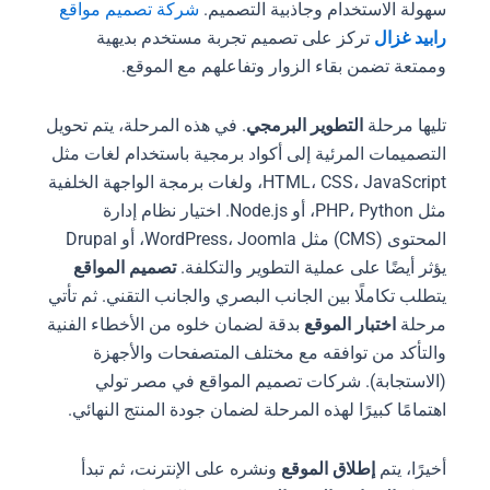
سهولة الاستخدام وجاذبية التصميم.
شركة تصميم مواقع
رابيد غزال
تركز على تصميم تجربة مستخدم بديهية
وممتعة تضمن بقاء الزوار وتفاعلهم مع الموقع.
تليها مرحلة
التطوير البرمجي
. في هذه المرحلة، يتم تحويل
التصميمات المرئية إلى أكواد برمجية باستخدام لغات مثل
HTML، CSS، JavaScript، ولغات برمجة الواجهة الخلفية
مثل PHP، Python، أو Node.js. اختيار نظام إدارة
المحتوى (CMS) مثل WordPress، Joomla، أو Drupal
يؤثر أيضًا على عملية التطوير والتكلفة.
تصميم المواقع
يتطلب تكاملًا بين الجانب البصري والجانب التقني. ثم تأتي
مرحلة
اختبار الموقع
بدقة لضمان خلوه من الأخطاء الفنية
والتأكد من توافقه مع مختلف المتصفحات والأجهزة
(الاستجابة). شركات تصميم المواقع في مصر تولي
اهتمامًا كبيرًا لهذه المرحلة لضمان جودة المنتج النهائي.
أخيرًا، يتم
إطلاق الموقع
ونشره على الإنترنت، ثم تبدأ