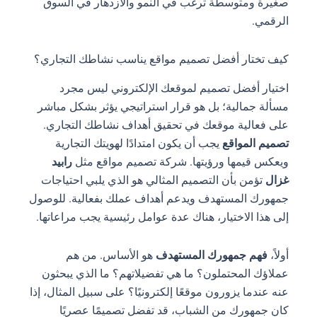
صغيرة ومتوسطة ترغب في النمو والازدهار في السوق
الرقمي.
كيف تختار أفضل تصميم مواقع يناسب نشاطك التجاري؟
اختيار أفضل تصميم لموقعك الإلكتروني ليس مجرد
مسألة جمالية؛ بل هو قرار استراتيجي يؤثر بشكل مباشر
على فعالية موقعك في تحقيق أهداف نشاطك التجاري.
تصميم المواقع
يجب أن يكون امتدادًا لهويتك التجارية
ويعكس قيمها ورؤيتها. شركة تصميم مواقع مثل
رابيد
غزال
تؤمن بأن التصميم المثالي هو الذي يلبي احتياجات
جمهورك المستهدف ويدعم أهداف عملك بفعالية. للوصول
إلى هذا الاختيار، هناك عدة عوامل رئيسية يجب مراعاتها.
أولاً،
فهم جمهورك المستهدف
هو الأساس. من هم
عملاؤك المحتملون؟ ما هي تفضيلاتهم؟ ما الذي يبحثون
عنه عندما يزورون موقعًا إلكترونيًا؟ على سبيل المثال، إذا
كان جمهورك من الشباب، قد تفضل تصميمًا عصريًا