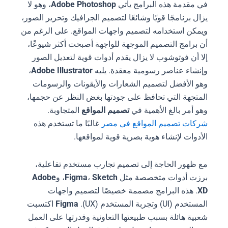
في مقدمة هذه البرامج يأتي
Adobe Photoshop
، وهو لا
يزال برنامجًا قويًا وشائعًا لتصميم الجرافيك وتحرير الصور،
ويمكن استخدامه لتصميم واجهات المواقع. على الرغم من
أن برامج التصميم الموجهة للواجهة أصبحت أكثر شيوعًا،
إلا أن فوتوشوب لا يزال يقدم أدوات قوية لتعديل الصور
وإنشاء عناصر رسومية معقدة. يليه
Adobe Illustrator
،
وهو الأفضل لتصميم الشعارات والأيقونات والرسومات
المتجهة التي تحافظ على جودتها بغض النظر عن حجمها،
وهو أمر بالغ الأهمية في
تصميم المواقع
المتجاوبة.
شركات تصميم المواقع في مصر
غالبًا ما تستخدم هذه
الأدوات لإنشاء هوية بصرية قوية لمواقعها.
مع ظهور الحاجة إلى تصميم تجارب مستخدم تفاعلية،
برزت أدوات متخصصة مثل
Sketch
،
Figma
، و
Adobe
XD
. هذه البرامج مصممة خصيصًا لتصميم واجهات
المستخدم (UI) وتجربة المستخدم (UX).
Figma
اكتسبت
شعبية هائلة بسبب طبيعتها التعاونية وقدرتها على العمل