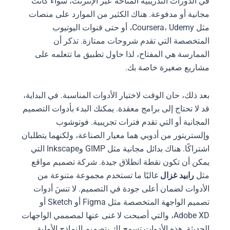
في الدورات التدريبية المتاحة عبر الإنترنت، سواء كانت
مجانية أو مدفوعة. هناك الكثير من الموارد على منصات
مثل Coursera، Udemy، أو حتى قنوات اليوتيوب
المتخصصة التي تقدم شروحات ممتازة. تذكر أن
الممارسة هي المفتاح، لذا حاول تطبيق ما تتعلمه على
مشاريع صغيرة خاصة بك.
بعد ذلك، حان الوقت لاختيار الأدوات المناسبة. في البداية،
قد لا تحتاج إلى برامج معقدة. يمكنك البدء بأدوات التصميم
المجانية أو التي تقدم فترات تجريبية. فوتوشوب
وإلستريتور من أدوبي هما معيار الصناعة، ولكنهما يتطلبان
اشتراكًا. هناك بدائل مجانية مثل GIMP وInkscape التي
يمكن أن تكون نقطة انطلاق جيدة. شركة تصميم مواقع
مثل
رابيد غزال
غالبًا ما تستخدم مجموعة متنوعة من
الأدوات لضمان أعلى جودة في التصميم. لا تنسَ أدوات
تصميم الواجهة المتخصصة مثل Figma أو Sketch أو
Adobe XD، والتي أصبحت لا غنى عنها لمصممي الواجهات
الحديثة. هذه الأدوات تسمح لك بتصميم النماذج الأولية