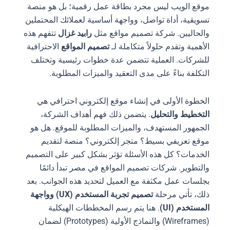
موقع الويب ليس مجرد بطاقة عمل رقمية؛ بل هو منصة
تسويقية، أداة تواصل، وواجهة أساسية لعملائك المحتملين
والحاليين. شركة تصميم مواقع مثل
رابيد غزال
تتفهم هذه
الأهمية وتقدم حلولاً متكاملة لـ
تصميم المواقع
الاحترافية
للشركات. العملية تتضمن عدة خطوات رئيسية وتختلف
التكلفة بناءً على مدى التعقيد والميزات المطلوبة.
الخطوة الأولى في إنشاء موقع إلكتروني احترافي هي
التخطيط والتحليل
. يتضمن ذلك فهم أهداف الشركة،
الجمهور المستهدف، والميزات المطلوبة للموقع. هل هو
موقع تعريفي بسيط؟ متجر إلكتروني؟ منصة لتقديم
الخدمات؟ كل هذه الأسئلة تؤثر بشكل كبير على التصميم
والتطوير. شركات تصميم المواقع في مصر تبدأ دائمًا
بجلسات عمل مكثفة مع العميل لتحديد هذه الجوانب. بعد
ذلك، تأتي مرحلة
تصميم تجربة المستخدم (UX) وواجهة
المستخدم (UI)
. هنا يتم رسم المخططات الهيكلية
(Wireframes) والنماذج الأولية (Prototypes) لضمان