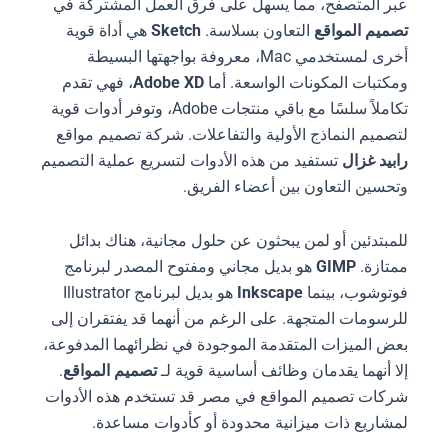
عبر المتصفح، مما يسهل على فرق العمل المشتركة في
تصميم المواقع
التعاون بسلاسة.
Sketch
هي أداة قوية
أخرى لمستخدمي Mac، معروفة بواجهتها البسيطة
ومكتبات المكونات الواسعة. أما
Adobe XD
، فهي تقدم
تكاملاً سلسًا مع باقي منتجات Adobe، وتوفر أدوات قوية
لتصميم النماذج الأولية والتفاعلات. شركة تصميم مواقع
رابيد غزال
تستفيد من هذه الأدوات لتسريع عملية التصميم
وتحسين التعاون بين أعضاء الفريق.
للمبتدئين أو لمن يبحثون عن حلول مجانية، هناك بدائل
ممتازة.
GIMP
هو بديل مجاني ومفتوح المصدر لبرنامج
فوتوشوب، بينما
Inkscape
هو بديل لبرنامج Illustrator
للرسومات المتجهة. على الرغم من أنهما قد يفتقران إلى
بعض الميزات المتقدمة الموجودة في نظرائهما المدفوعة،
إلا أنهما يقدمان وظائف أساسية قوية لـ
تصميم المواقع
.
شركات تصميم المواقع في مصر قد تستخدم هذه الأدوات
لمشاريع ذات ميزانية محدودة أو كأدوات مساعدة.