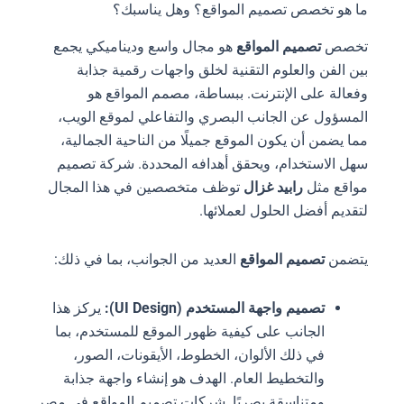
ما هو تخصص تصميم المواقع؟ وهل يناسبك؟
تخصص
تصميم المواقع
هو مجال واسع وديناميكي يجمع
بين الفن والعلوم التقنية لخلق واجهات رقمية جذابة
وفعالة على الإنترنت. ببساطة، مصمم المواقع هو
المسؤول عن الجانب البصري والتفاعلي لموقع الويب،
مما يضمن أن يكون الموقع جميلًا من الناحية الجمالية،
سهل الاستخدام، ويحقق أهدافه المحددة. شركة تصميم
مواقع مثل
رابيد غزال
توظف متخصصين في هذا المجال
لتقديم أفضل الحلول لعملائها.
يتضمن
تصميم المواقع
العديد من الجوانب، بما في ذلك:
تصميم واجهة المستخدم (UI Design):
يركز هذا
الجانب على كيفية ظهور الموقع للمستخدم، بما
في ذلك الألوان، الخطوط، الأيقونات، الصور،
والتخطيط العام. الهدف هو إنشاء واجهة جذابة
ومتناسقة بصريًا. شركات تصميم المواقع في مصر