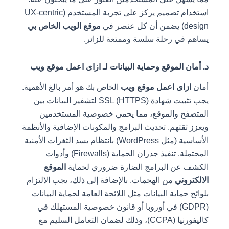
استخدام تصميم يركز على تجربة المستخدم (UX-centric
design) يضمن أن كل عنصر في
موقع الويب الخاص بي
يساهم في رحلة سلسة وممتعة للزائر.
د. أمان الموقع وحماية البيانات لـ ازاى اعمل موقع ويب
أمان
ازاى اعمل موقع ويب
الخاص بك هو أمر بالغ الأهمية.
يجب تثبيت شهادة SSL (HTTPS) لتشفير البيانات بين
المتصفح والموقع، مما يحمي خصوصية المستخدمين
ويعزز ثقتهم. تحديث البرامج والمكونات الإضافية والأنظمة
الأساسية (مثل WordPress) بانتظام يسد الثغرات الأمنية
المحتملة. تنفيذ جدران الحماية (Firewalls) وأدوات
الكشف عن البرامج الضارة ضروري لحماية
الموقع
الالكتروني
من الهجمات. بالإضافة إلى ذلك، يجب الالتزام
بلوائح حماية البيانات مثل اللائحة العامة لحماية البيانات
(GDPR) في أوروبا أو قانون خصوصية المستهلك في
كاليفورنيا (CCPA)، وذلك لضمان التعامل السليم مع