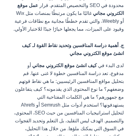
محدودة في SEO والتخصيص المتقدم. قرار
عمل موقع
الكتروني مجاني
غالبًا ما يكون مرتبطًا بمنصات مثل Wix
أو Weebly، والتي تقدم خططًا مجانية مع نطاقات فرعية
وقيود على الميزات، مما يجعلها خيارًا جيدًا للاختبار الأولي.
ج. أهمية دراسة المنافسين وتحديد نقاط القوة لـ كيف
انشئ موقع الكتروني مجاني
لدى البدء في
كيف انشئ موقع الكتروني مجاني
أو
مدفوع، تعد دراسة المنافسين خطوة لا غنى عنها. قم
بتحليل مواقع المنافسين الرئيسيين: ما هي نقاط قوتهم
وضعفهم؟ ما نوع المحتوى الذي يقدمونه؟ كيف يتفاعلون
مع جمهورهم؟ ما هي الكلمات المفتاحية التي
يستهدفونها؟ استخدم أدوات مثل Semrush أو Ahrefs
لتحليل استراتيجيات المنافسين من حيث SEO، المحتوى،
والتصميم. الهدف ليس التقليد، بل التعلم وتحديد الفجوات
في السوق التي يمكنك ملؤها. من خلال هذا التحليل،