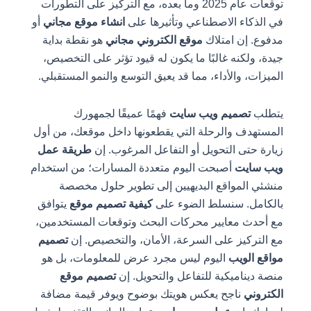
توقعات عام 2025 وما بعده، مع التركيز على التطورات
في الذكاء الاصطناعي وتأثيرها على
انشاء موقع مجاني
أو
مدفوع. إن امتلاك
موقع الكتروني مجاني
هو نقطة بداية
جيدة، ولكنه غالبًا ما يكون له قيود تؤثر على التخصيص،
الميزات، والأداء، مما قد يعيق التوسع والنمو المستقبلي.
يتطلب
تصميم ويب سايت
فهمًا عميقًا لجمهورك
المستهدف والرحلة التي يقطعونها داخل موقعك، من أول
زيارة حتى التحويل أو التفاعل المرغوب. إن
طريقة عمل
ويب سايت
أصبحت اليوم متعددة المسارات؛ من استخدام
منشئي المواقع البديهيين إلى تطوير حلول مخصصة
بالكامل. سنسلط الضوء على
كيفية تصميم موقع
يتوافق
مع أحدث معايير محركات البحث وتوقعات المستخدمين،
مع التركيز على السرعة، الأمان، والتخصيص. إن
تصميم
مواقع الويب
اليوم ليس مجرد عرض للمعلومات، بل هو
منصة ديناميكية للتفاعل والتحويل. إن
تصميم موقع
الكتروني
ناجح يعكس هويتك بوضوح ويوفر قيمة مضافة