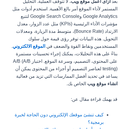
بعد
ازاى اعمل موقع ويب
، لا تتوقف العملية. التحليل
المستمر لأداء الموقع أمر بالغ الأهمية. استخدم أدوات مثل
Google Analytics وGoogle Search Console لتتبع
مؤشرات الأداء الرئيسية (KPIs) مثل عدد الزوار، معدل
الارتداد (Bounce Rate)، متوسط مدة الزيارة، ومعدلات
التحويل. هذه البيانات توفر رؤى قيمة حول سلوك
المستخدمين ونقاط القوة والضعف في
الموقع الالكتروني
.
بناءً على هذه التحليلات، يمكنك إجراء تحسينات مستمرة
على المحتوى، التصميم، وسرعة الموقع. اختبار A/B (A/B
testing) لعناصر التصميم أو أجزاء من المحتوى يمكن أن
يساعد في تحديد أفضل الممارسات التي تزيد من فعالية
انشاء موقع ويب
الخاص بك.
قد يهمك قراءة مقال عن:
كيف تنشئ موقعك الإلكتروني دون الحاجة لخبرة
برمجية؟