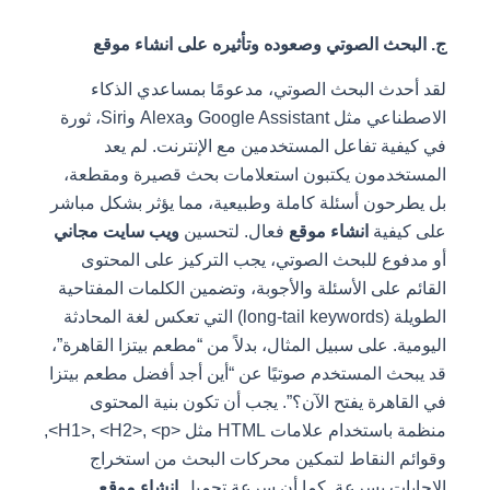
ج. البحث الصوتي وصعوده وتأثيره على انشاء موقع
لقد أحدث البحث الصوتي، مدعومًا بمساعدي الذكاء
الاصطناعي مثل Google Assistant وAlexa وSiri، ثورة
في كيفية تفاعل المستخدمين مع الإنترنت. لم يعد
المستخدمون يكتبون استعلامات بحث قصيرة ومقطعة،
بل يطرحون أسئلة كاملة وطبيعية، مما يؤثر بشكل مباشر
على كيفية
انشاء موقع
فعال. لتحسين
ويب سايت مجاني
أو مدفوع للبحث الصوتي، يجب التركيز على المحتوى
القائم على الأسئلة والأجوبة، وتضمين الكلمات المفتاحية
الطويلة (long-tail keywords) التي تعكس لغة المحادثة
اليومية. على سبيل المثال، بدلاً من “مطعم بيتزا القاهرة”،
قد يبحث المستخدم صوتيًا عن “أين أجد أفضل مطعم بيتزا
في القاهرة يفتح الآن؟”. يجب أن تكون بنية المحتوى
منظمة باستخدام علامات HTML مثل
<H1>
<p>
,
<H2>
,
,
وقوائم النقاط لتمكين محركات البحث من استخراج
الإجابات بسرعة. كما أن سرعة تحميل
انشاء موقع