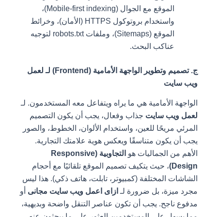
الموقع مع الجوال (Mobile-first indexing)،
واستخدام بروتوكول HTTPS (الأمان)، وخرائط
الموقع (Sitemaps)، وملفات robots.txt لتوجيه
عناكب البحث.
ج. تصميم وتطوير الواجهة الأمامية (Frontend) لـ لعمل
ويب سايت
الواجهة الأمامية هي ما يراه ويتفاعل معه المستخدمون. لـ
لعمل ويب سايت
جذاب وفعال، يجب أن يكون التصميم
المرئي مريحًا للعين، واستخدام الألوان، الخطوط، والصور
يجب أن يكون متناسقًا ويعكس هوية علامتك التجارية.
الأهم من الجماليات هو
التجاوبية (Responsive
Design)
، حيث يتكيف تصميم الموقع تلقائيًا مع أحجام
الشاشات المختلفة (كمبيوتر، تابلت، هاتف ذكي). هذا ليس
مجرد ميزة، بل ضرورة لـ
ازاى اعمل ويب سايت مجانى
أو
مدفوع ناجح. يجب أن تكون عناصر التنقل واضحة وبديهية،
مما يسهل على المستخدمين العثور على ما يبحثون عنه.