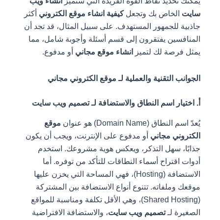
يمكنك تحديد نقاط القوة الفريدة التي ستميز
انشاء ويب
سايت
الخاص بك وتجعل
كيفية انشاء موقع الكتروني
أكثر
جاذبية للجمهور المستهدف. على سبيل المثال، قد تجد أن
المنافسين يفتقرون إلى قسم أسئلة وأجوبة شامل، مما
يمثل فرصة لك لتميز
انشاء موقع مجاني
أو مدفوع.
الجوانب التقنية والعملية لـ موقع الكتروني مجاني
أ. اختيار اسم النطاق والاستضافة لـ تصميم ويب سايت
يُعدّ اسم النطاق (Domain Name) هو عنوان
موقع
الكتروني مجاني
أو مدفوع على الإنترنت، ويجب أن يكون
جذابًا، سهل التذكر، ويعكس هوية مشروعك. استخدم
أدوات اقتراح أسماء النطاقات للتأكد من توفره. أما
الاستضافة (Hosting)، فهي المساحة التي يخزن عليها
موقعك وملفاته. تتنوع أنواع الاستضافة بين المشتركة
(Shared Hosting)، وهي الأقل تكلفة ومناسبة للمواقع
الصغيرة لـ
تصميم ويب سايت
، والاستضافة الافتراضية