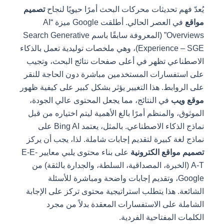
يُعدّ فهم تحديثات محركات البحث أمرًا حيويًا لنجاح
تصميم
مواقع
في العصر الحالي. أطلقت Google ميزة “AI
Overviews” (المعروفة سابقًا باسم Search Generative
Experience – SGE)، وهي ملخصات توليدية تعمل بالذكاء
الاصطناعي تظهر في أعلى صفحات نتائج البحث، وتجيب
على استفسارات المستخدمين مباشرة دون الحاجة للنقر
على الروابط. هذا التغيير يؤثر بشكل كبير على كيفية ظهور
موقع ويب
في النتائج، مما يجعل المحتوى عالي الجودة،
الموثوق، والمنظم أمرًا بالغ الأهمية ليتم اختياره من قبل
نماذج الذكاء الاصطناعي. بالمثل، يعتمد Bing AI على
نماذج لغة كبيرة لتقديم إجابات شاملة. لذا، يجب أن يركز
تصميم مواقع الكترونية
على بناء محتوى يلبي معايير E-E-
A-T (الخبرة، المصداقية، السلطة، والجدارة بالثقة) من
Google، وتقديم إجابات واضحة ومباشرة للأسئلة
الشائعة. هذا يتطلب استراتيجية محتوى تركز على الإجابة
الشاملة على الاستفسارات المعقدة بدلاً من مجرد
الكلمات المفتاحية الفردية.