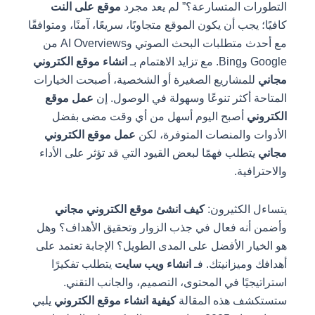
التطورات المتسارعة؟” لم يعد مجرد
موقع على النت
كافيًا؛ يجب أن يكون الموقع متجاوبًا، سريعًا، آمنًا، ومتوافقًا
مع أحدث متطلبات البحث الصوتي وAI Overviews من
Google وBing. مع تزايد الاهتمام بـ
انشاء موقع الكتروني
مجاني
للمشاريع الصغيرة أو الشخصية، أصبحت الخيارات
المتاحة أكثر تنوعًا وسهولة في الوصول. إن
عمل موقع
الكتروني
أصبح اليوم أسهل من أي وقت مضى بفضل
الأدوات والمنصات المتوفرة، لكن
عمل موقع الكتروني
مجاني
يتطلب فهمًا لبعض القيود التي قد تؤثر على الأداء
والاحترافية.
يتساءل الكثيرون:
كيف انشئ موقع الكتروني مجاني
وأضمن أنه فعال في جذب الزوار وتحقيق الأهداف؟ وهل
هو الخيار الأفضل على المدى الطويل؟ الإجابة تعتمد على
أهدافك وميزانيتك. فـ
انشاء ويب سايت
يتطلب تفكيرًا
استراتيجيًا في المحتوى، التصميم، والجانب التقني.
ستستكشف هذه المقالة
كيفية انشاء موقع الكتروني
يلبي