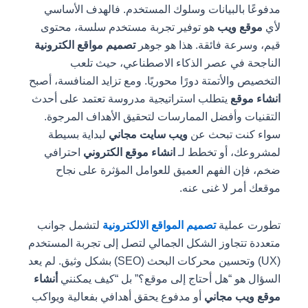
مدفوعًا بالبيانات وسلوك المستخدم. فالهدف الأساسي
لأي
موقع ويب
هو توفير تجربة مستخدم سلسة، محتوى
قيم، وسرعة فائقة. هذا هو جوهر
تصميم مواقع الكترونية
الناجحة في عصر الذكاء الاصطناعي، حيث تلعب
التخصيص والأتمتة دورًا محوريًا. ومع تزايد المنافسة، أصبح
انشاء موقع
يتطلب استراتيجية مدروسة تعتمد على أحدث
التقنيات وأفضل الممارسات لتحقيق الأهداف المرجوة.
سواء كنت تبحث عن
ويب سايت مجاني
لبداية بسيطة
لمشروعك، أو تخطط لـ
انشاء موقع الكتروني
احترافي
ضخم، فإن الفهم العميق للعوامل المؤثرة على نجاح
موقعك أمر لا غنى عنه.
تطورت عملية
تصميم المواقع الالكترونية
لتشمل جوانب
متعددة تتجاوز الشكل الجمالي لتصل إلى تجربة المستخدم
(UX) وتحسين محركات البحث (SEO) بشكل وثيق. لم يعد
السؤال هو “هل أحتاج إلى موقع؟” بل “كيف يمكنني
أنشاء
موقع ويب مجاني
أو مدفوع يحقق أهدافي بفعالية ويواكب