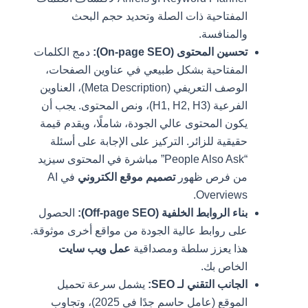
المفتاحية ذات الصلة وتحديد حجم البحث
والمنافسة.
تحسين المحتوى (On-page SEO):
دمج الكلمات
المفتاحية بشكل طبيعي في عناوين الصفحات،
الوصف التعريفي (Meta Description)، العناوين
الفرعية (H1, H2, H3)، ونص المحتوى. يجب أن
يكون المحتوى عالي الجودة، شاملًا، ويقدم قيمة
حقيقية للزائر. التركيز على الإجابة على أسئلة
“People Also Ask” مباشرة في المحتوى سيزيد
من فرص ظهور
تصميم موقع الكتروني
في AI
Overviews.
بناء الروابط الخلفية (Off-page SEO):
الحصول
على روابط عالية الجودة من مواقع أخرى موثوقة.
هذا يعزز سلطة ومصداقية
عمل ويب سايت
الخاص بك.
الجانب التقني لـ SEO:
يشمل سرعة تحميل
الموقع (عامل حاسم جدًا في 2025)، وتجاوب