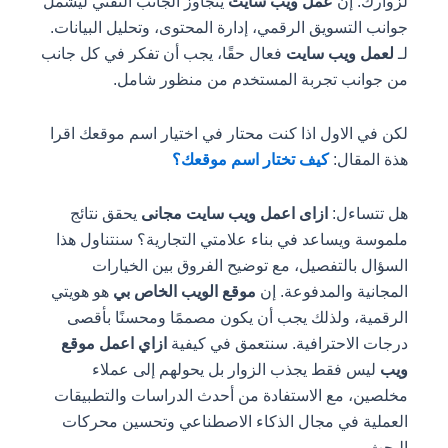
لزوارك. إن
عمل ويب سايت
يتجاوز الجانب التقني ليشمل
جوانب التسويق الرقمي، إدارة المحتوى، وتحليل البيانات.
لـ
لعمل ويب سايت
فعال حقًا، يجب أن تفكر في كل جانب
من جوانب تجربة المستخدم من منظور شامل.
لكن في الاول اذا كنت محتار في اختيار اسم موقعك اقرا
هذة المقال:
كيف تختار اسم موقعك؟
هل تتساءل:
ازاى اعمل ويب سايت مجانى
يحقق نتائج
ملموسة ويساعد في بناء علامتي التجارية؟ سنتناول هذا
السؤال بالتفصيل، مع توضيح الفروق بين الخيارات
المجانية والمدفوعة. إن
موقع الويب الخاص بي
هو هويتي
الرقمية، ولذلك يجب أن يكون مصممًا ومحسنًا بأقصى
درجات الاحترافية. سنتعمق في كيفية
ازاي اعمل موقع
ويب
ليس فقط يجذب الزوار بل يحولهم إلى عملاء
مخلصين، مع الاستفادة من أحدث الدراسات والتطبيقات
العملية في مجال الذكاء الاصطناعي وتحسين محركات
البحث.