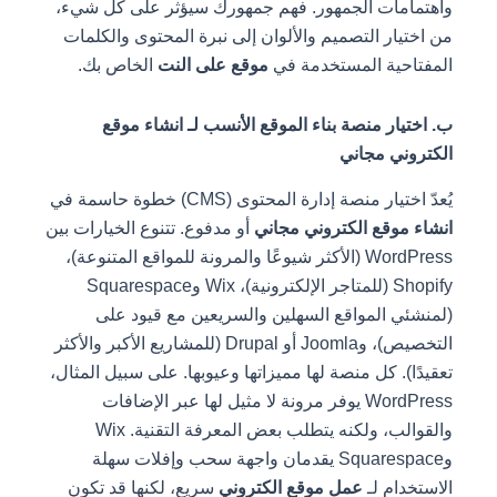
واهتمامات الجمهور. فهم جمهورك سيؤثر على كل شيء،
من اختيار التصميم والألوان إلى نبرة المحتوى والكلمات
المفتاحية المستخدمة في
موقع على النت
الخاص بك.
ب. اختيار منصة بناء الموقع الأنسب لـ انشاء موقع
الكتروني مجاني
يُعدّ اختيار منصة إدارة المحتوى (CMS) خطوة حاسمة في
انشاء موقع الكتروني مجاني
أو مدفوع. تتنوع الخيارات بين
WordPress (الأكثر شيوعًا والمرونة للمواقع المتنوعة)،
Shopify (للمتاجر الإلكترونية)، Wix وSquarespace
(لمنشئي المواقع السهلين والسريعين مع قيود على
التخصيص)، وJoomla أو Drupal (للمشاريع الأكبر والأكثر
تعقيدًا). كل منصة لها مميزاتها وعيوبها. على سبيل المثال،
WordPress يوفر مرونة لا مثيل لها عبر الإضافات
والقوالب، ولكنه يتطلب بعض المعرفة التقنية. Wix
وSquarespace يقدمان واجهة سحب وإفلات سهلة
الاستخدام لـ
عمل موقع الكتروني
سريع، لكنها قد تكون