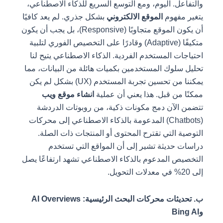
والتفاعل. اليوم، ومع التوسع السريع للذكاء الاصطناعي،
يتغير مفهوم
الموقع الالكتروني
بشكل جذري. لم يعد كافيًا
أن يكون الموقع متجاوبًا (Responsive)، بل يجب أن يكون
متكيفًا (Adaptive) وقادرًا على التخصيص الفوري لتلبية
احتياجات المستخدم الفردية. الذكاء الاصطناعي يتيح لنا
تحليل سلوك المستخدمين بكميات هائلة من البيانات، مما
يمكننا من تحسين تجربة المستخدم (UX) بشكل لم يكن
ممكنًا من قبل. هذا يعني أن عملية
انشاء موقع ويب
تتضمن الآن دمج مكونات ذكية، من روبوتات الدردشة
(Chatbots) المدعومة بالذكاء الاصطناعي إلى محركات
التوصية التي تقترح المحتوى أو المنتجات ذات الصلة.
دراسات حديثة تشير إلى أن المواقع التي تستخدم
التخصيص المدعوم بالذكاء الاصطناعي تشهد ارتفاعًا يصل
إلى 20% في معدلات التحويل.
ب. تحديثات محركات البحث الرئيسية: AI Overviews
وBing AI