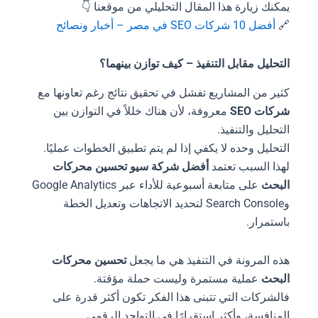
يمكنك زيارة هذا المقال التحليلي من موقعنا 👇
🔗
أفضل 10 شركات SEO في مصر – أخبار ونصائح
التحليل مقابل التنفيذ – كيف توازن بينهما؟
كثير من المشاريع تفشل في تحقيق نتائج رغم تعاونها مع
شركات SEO
معروفة، لأن هناك خللاً في التوازن بين
التحليل والتنفيذ.
التحليل وحده لا يكفي إذا لم يتم تطبيق الخطوات عمليًا.
لهذا السبب تعتمد
أفضل شركة سيو تحسين محركات
البحث
على متابعة أسبوعية للأداء عبر Google Analytics
وSearch Console لتحديد الاتجاهات وتعديل الخطة
باستمرار.
هذه المرونة في التنفيذ هي ما يجعل
تحسين محركات
البحث
عملية مستمرة وليست حملة مؤقتة.
فالشركات التي تتبنى هذا الفكر تكون أكثر قدرة على
المنافسة، وأكثر استقرارًا في التواجد الرقمي.