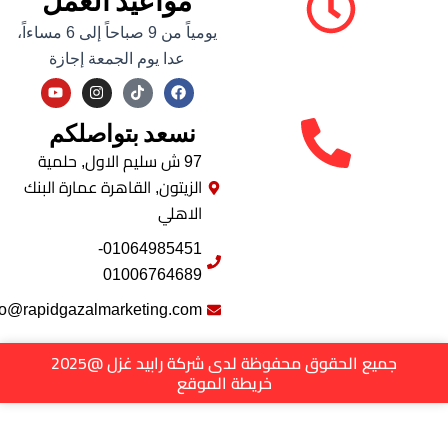
مواعيد العمل
يومياً من 9 صباحاً إلى 6 مساءاً،
عدا يوم الجمعة إجازة
Y
I
F
o
n
a
u
s
c
نسعد بتواصلكم
t
t
e
u
a
b
b
g
o
97 ش سليم الاول, حلمية
e
r
o
الزيتون, القاهرة عمارة البنك
a
k
m
الاهلي
01064985451-
01006764689
info@rapidgazalmarketing.com
جميع الحقوق محفوظة لدى شركة رابيد غزل @2025
خريطة الموقع