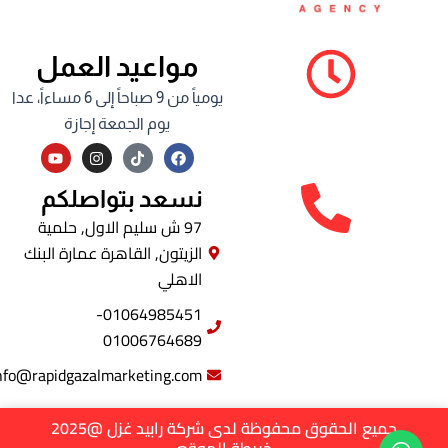
مواعيد العمل
يومياً من 9 صباحاً إلى 6 مساءاً، عدا
يوم الجمعة إجازة
Y
I
F
o
n
a
u
s
c
t
t
e
نسعد بتواصلكم
u
a
b
b
g
o
97 ش سليم الاول, حلمية
e
r
o
الزيتون, القاهرة عمارة البنك
a
k
m
الاهلي
01064985451-
01006764689
info@rapidgazalmarketing.com
جميع الحقوق محفوظة لدى شركة رابيد غزل @2025