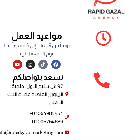
مواعيد العمل
يومياً من 9 صباحاً إلى 6 مساءاً، عدا
يوم الجمعة إجازة
Y
I
F
o
n
a
u
s
c
t
t
e
نسعد بتواصلكم
u
a
b
b
g
o
97 ش سليم الاول, حلمية
e
r
o
الزيتون, القاهرة عمارة البنك
a
k
m
الاهلي
01064985451-
01006764689
info@rapidgazalmarketing.com