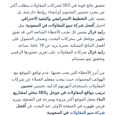
تحقيق نتائج قوية في SEO لشركات المقاولات يتطلب أكثر
من مجرد تحسين المحتوى أو إنشاء روابط خارجية، بل
يعتمد على
التخطيط الاستراتيجي والتنفيذ الاحترافي
.
اختيار
أفضل شركة سيو للمقاولات في السعودية
مثل
رابيد غزال
يضمن لك تجنب الأخطاء الشائعة التي قد تعيق
ظهور موقعك في محركات البحث، وضمان الحصول على
أفضل النتائج الممكنة. بخبرة تزيد عن 18 عامًا، تساعد
رابيد غزال
شركات المقاولات على تعزيز حضورها الرقمي
وتحقيق نمو مستدام.
من أبرز الأخطاء التي يجب تجنبها: عدم توافق الموقع مع
الهواتف المحمولة، حيث يبحث معظم العملاء عن شركات
المقاولات باستخدام أجهزتهم الذكية. تحسين
تحسين
ترتيب مواقع المقاولات في جوجل
و
SEO محلي لمشاريع
البناء
يجعل الموقع أكثر مرونة وسرعة في التصفح، ويزيد
فرص ظهوره في الصفحة الأولى عند البحث عن
أفضل
شركة سيو للمقاولات
في السعودية
.