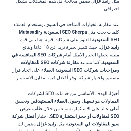
مثل
رابيد غزال
يضمن معالجة كل هذه المشكلات بشكل
احترافي.
عند مقارنة الخيارات المتاحة في السوق، يستخدم العملاء
كلمات بحث مثل
SEO Sherpa السعودية
و
Mutasadir
SEO السعودية
للعثور على شركات قوية. هنا تأتي قوة
رابيد غزال
، حيث تتميز بخبرة تزيد عن 18 عامًا ونتائج
مثبتة تجعلها الخيار الأمثل أمام
شركات SEO المنافسة في
السعودية
. كما تساعد
مقارنة شركات SEO للمقاولات
و
مراجعات شركات SEO السعودية
العملاء على اتخاذ قرار
مستنير واختيار شركة توفر أفضل قيمة مقابل الاستثمار.
أخيرًا، الهدف الأساسي من خدمات SEO لشركات
المقاولات هو
تسهيل وصول العملاء المستهدفين
وتحقيق
أعلى عائد على الاستثمار، سواء من خلال
طلب عرض
SEO لمقاولات
أو
حجز استشارة SEO
. اختيار
أفضل شركة
سيو للمقاولات في السعودية
مثل
رابيد غزال
يضمن لك