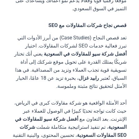
موقعًا رقميًا قويًا وفعالًا يدعم نمو أعمالك ويساعدك على
التميز في السوق السعودي.
قصص نجاح شركات المقاولات مع SEO
تعد قصص النجاح (Case Studies) من أبرز الأدوات التي
تبرز فعالية خدمات SEO لشركات المقاولات. اختيار
أفضل شركة سيو للمقاولات في السعودية
يعني أنك تختار
شريكًا يمتلك القدرة على تحويل موقع شركتك إلى أداة
تسويقية قوية تجذب العملاء وتزيد من المصداقية. في هذا
السياق، تُعتبر
رابيد غزال
، بخبرة تزيد عن 18 عامًا، الخيار
الأمثل لتحقيق نتائج مثبتة وملموسة.
أحد الأمثلة الواقعية هو شركة مقاولات كبرى في الرياض،
حيث كانت تواجه تحديًا كبيرًا في الوصول للعملاء عبر
الإنترنت. بعد التعاون مع
أفضل شركة سيو للمقاولات في
السعودية
، تم تنفيذ استراتيجية متكاملة شملت
شركات
SEO المقاولات السعودية
، تحسين المحتوى، والبنية التقنية