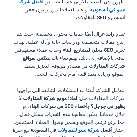
ظهوره في الصفحة الأولى عند البحث عن
أفضل شركة
سيو في السعودية
أو عند العملاء الذين يريدون
حجز
استشارة SEO للمقاولات
.
تقدم
رابيد غزال
أيضًا خدمات محتوى مخصصة، حيث يتم
إنتاج مقالات متخصصة ودراسات حالة وأدلة عملية، بهدف
تعزيز
SEO محلي لمشاريع البناء
وجذب عملاء مستهدفين
بدقة. بالإضافة إلى ذلك، نهتم ببناء
باك لينكس لمواقع
شركات المقاولات
من مصادر موثوقة، لتعزيز سلطة
الموقع وزيادة مصداقيته أمام محركات البحث.
تتعامل الشركة أيضًا مع المشكلات الشائعة التي تواجهها
شركات المقاولات مثل:
لماذا موقع شركة المقاولات لا
يظهر في جوجل؟
و
أخطاء SEO في شركات البناء
. من
خلال خدماتنا، يمكن معالجة هذه التحديات بشكل فعال،
مما يرفع ترتيب الموقع ويضمن وصول العملاء المحتملين.
اختيار
أفضل
شركة سيو للمقاولات
في السعودية
مع خبرة