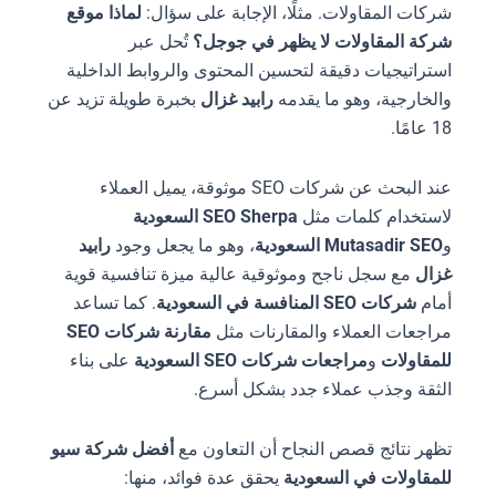
شركات المقاولات. مثلًا، الإجابة على سؤال:
لماذا موقع
شركة المقاولات لا يظهر في جوجل؟
تُحل عبر
استراتيجيات دقيقة لتحسين المحتوى والروابط الداخلية
والخارجية، وهو ما يقدمه
رابيد غزال
بخبرة طويلة تزيد عن
18 عامًا.
عند البحث عن شركات SEO موثوقة، يميل العملاء
لاستخدام كلمات مثل
SEO Sherpa السعودية
و
Mutasadir SEO السعودية
، وهو ما يجعل وجود
رابيد
غزال
مع سجل ناجح وموثوقية عالية ميزة تنافسية قوية
أمام
شركات SEO المنافسة في السعودية
. كما تساعد
مراجعات العملاء والمقارنات مثل
مقارنة شركات SEO
للمقاولات
و
مراجعات شركات SEO السعودية
على بناء
الثقة وجذب عملاء جدد بشكل أسرع.
تظهر نتائج قصص النجاح أن التعاون مع
أفضل شركة سيو
للمقاولات في السعودية
يحقق عدة فوائد، منها: