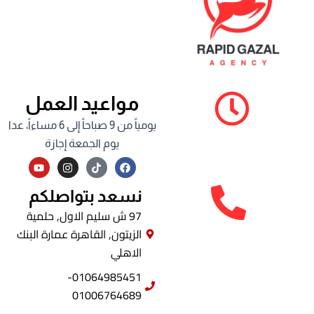
مواعيد العمل
يومياً من 9 صباحاً إلى 6 مساءاً، عدا
يوم الجمعة إجازة
Y
I
F
o
n
a
u
s
c
t
t
e
نسعد بتواصلكم
u
a
b
b
g
o
97 ش سليم الاول, حلمية
e
r
o
الزيتون, القاهرة عمارة البنك
a
k
m
الاهلي
01064985451-
01006764689