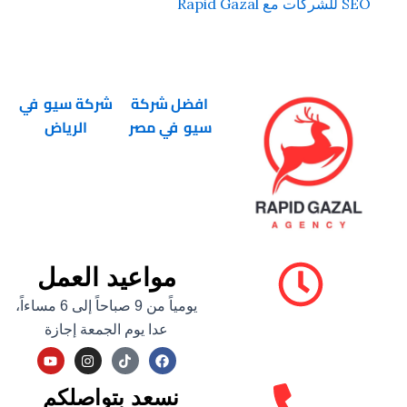
SEO للشركات مع Rapid Gazal
افضل شركة
شركة سيو في
سيو في مصر
الرياض
مواعيد العمل
يومياً من 9 صباحاً إلى 6 مساءاً،
عدا يوم الجمعة إجازة
Y
I
F
o
n
a
u
s
c
t
t
e
نسعد بتواصلكم